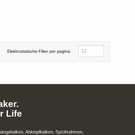
Elektrostatische Filter per pagina:
ker.
r Life
ufhängebalken, Abklopfbalken, Sprührahmen,