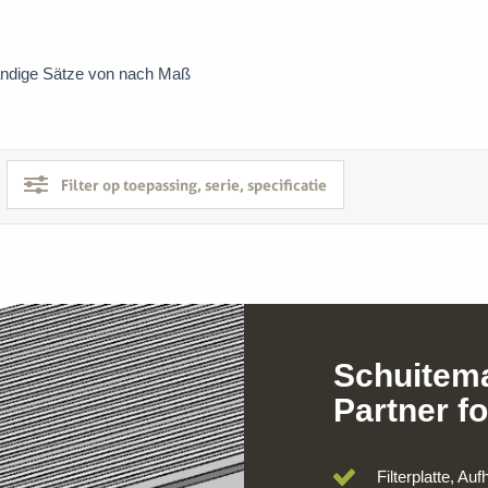
ständige Sätze von nach Maß
Filter op toepassing, serie, specificatie
Schuitema
Partner fo
Filterplatte, A