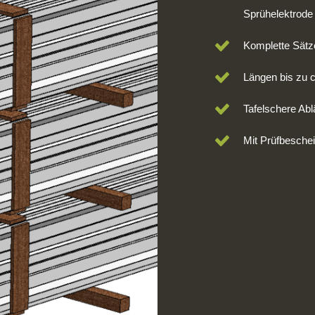
Sprühelektrode
Komplette Sätze
Längen bis zu c
Tafelschere Abl
Mit Prüfbesche