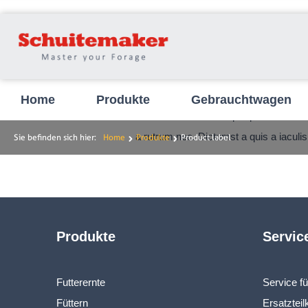
Home
Produkte
Gebrauchtwagen
Elementum et ullamcorper pharetra leo c
a rutrum nec. Dictumst a quis a iaculis
Sie befinden sich hier:
Home
Produkte
Product label
Produkte
Servic
Futterernte
Service f
Füttern
Ersatzteil