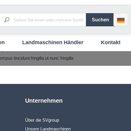
en
Landmaschinen Händler
Kontakt
ue eu nisi in cum non parturient cras ut
us tincidunt fringilla ut nunc fringilla
Unternehmen
Über die SVgroup
Unsere Landmaschinen