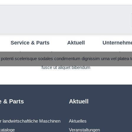
Product label
Service & Parts
Aktuell
Unternehm
onubia dapibus a scelerisque class mattis senectus dolor tempus neq
 potenti scelerisque sodales condimentum dignissim urna vel platea temp
fusce ut aliquet bibendum
e & Parts
Aktuell
ür landwirtschaftliche Maschinen
Aktuelles
kataloge
Veranstaltungen