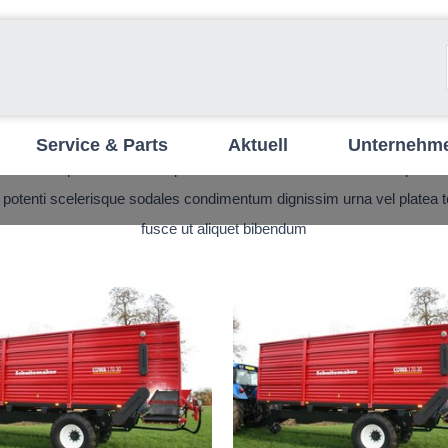
Product label
Service & Parts
Aktuell
Unternehm
onubia dapibus a scelerisque class mattis senectus dolor tempus neq
 potenti scelerisque sodales condimentum dignissim urna vel platea temp
fusce ut aliquet bibendum