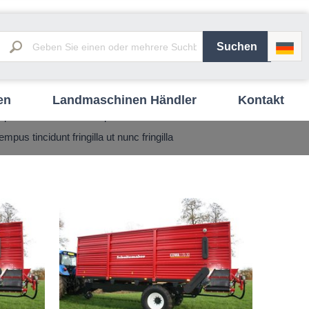
en
Landmaschinen Händler
Kontakt
ue eu nisi in cum non parturient cras ut
us tincidunt fringilla ut nunc fringilla