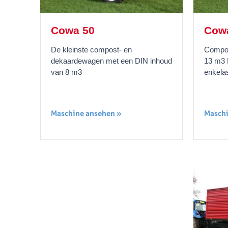
Cowa 50
Cow
De kleinste compost- en
Compos
dekaardewagen met een DIN inhoud
13 m3 
van 8 m3
enkela
Maschine ansehen »
Maschi