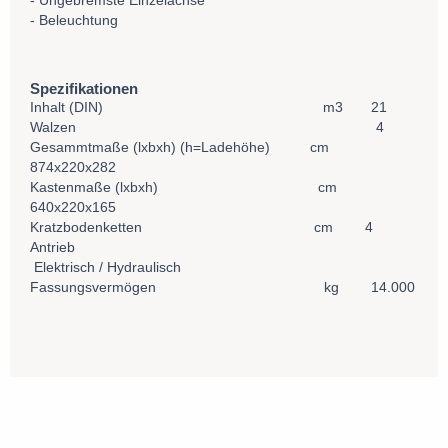
- Ungebremste Einzelachse
- Beleuchtung
Spezifikationen
Inhalt (DIN) m3 21
Walzen 4
Gesammtmaße (lxbxh) (h=Ladehöhe) cm
874x220x282
Kastenmaße (lxbxh) cm
640x220x165
Kratzbodenketten cm 4
Antrieb
Elektrisch / Hydraulisch
Fassungsvermögen kg 14.000