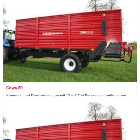
Maschine ansehen »
Cowa 80
Kompost- und Deckerdewagen mit 13 m3 DIN Fassungsvermögen und
ungebremster Einzelachse
Maschine ansehen »