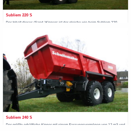
Subliem 220 S
Der Inhalt dieses (Sand-)Kippers ist der gleiche wie beim Subliem 220,
jedoch ist der Laderaum aus Hardox-Stahl 400, was dem Kipper 2 Tonnen
zusätzliche Nutzlast verleiht.
Maschine ansehen »
Subliem 240 S
Der größte erhältliche Kipper mit einem Fassungsvermögen von 12 m3 und
24 Tonnen Nutzlast, wobei der Laderaum ebenfalls aus Hardox-Stahl 400